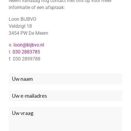
Neem vandaag nog contact met ons op voor meer
informatie of een afspraak:
Loon BIJBVO
Veldzigt 18
3454 PW De Meern
e.
loon@bijbvo.nl
t.
030 2883785
f. 030 2899788
Neem
contact
met
ons
op
(Footer)