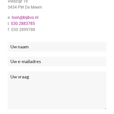
Veldzigt 18
3454 PW De Meern
e.
loon@bijbvo.nl
t.
030 2883785
f. 030 2899788
Neem
contact
met
ons
op
(Footer)