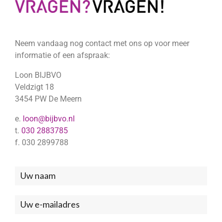
Neem vandaag nog contact met ons op voor meer
informatie of een afspraak:
Loon BIJBVO
Veldzigt 18
3454 PW De Meern
e.
loon@bijbvo.nl
t.
030 2883785
f. 030 2899788
Neem
contact
met