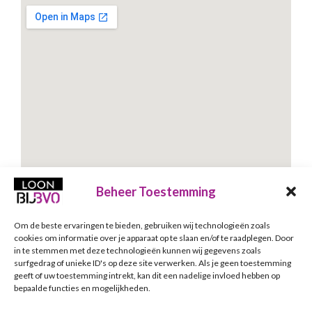
Beheer Toestemming
Om de beste ervaringen te bieden, gebruiken wij technologieën zoals
Schrijf je in voor onze nieuwsbrief
cookies om informatie over je apparaat op te slaan en/of te raadplegen. Door
in te stemmen met deze technologieën kunnen wij gegevens zoals
Nieuwsbrief
E-mailadres
*
surfgedrag of unieke ID's op deze site verwerken. Als je geen toestemming
geeft of uw toestemming intrekt, kan dit een nadelige invloed hebben op
bepaalde functies en mogelijkheden.