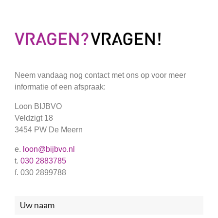
Neem vandaag nog contact met ons op voor meer
informatie of een afspraak:
Loon BIJBVO
Veldzigt 18
3454 PW De Meern
e.
loon@bijbvo.nl
t.
030 2883785
f. 030 2899788
Neem