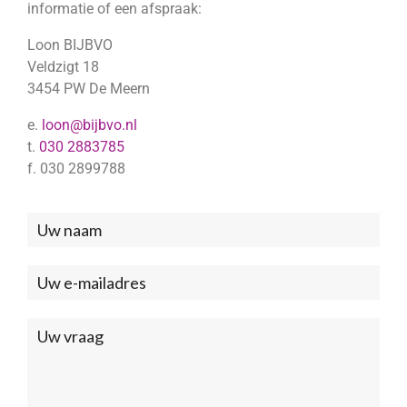
informatie of een afspraak:
Loon BIJBVO
Veldzigt 18
3454 PW De Meern
e.
loon@bijbvo.nl
t.
030 2883785
f. 030 2899788
Neem
contact
met
ons
op
(Footer)