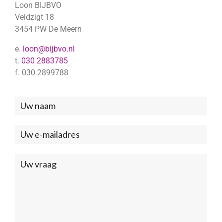
Loon BIJBVO
Veldzigt 18
3454 PW De Meern
e.
loon@bijbvo.nl
t.
030 2883785
f. 030 2899788
Neem
contact
met
ons
op
(Footer)