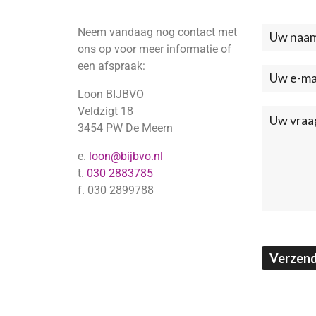
Neem vandaag nog contact met
Neem
ons op voor meer informatie of
contac
een afspraak:
met
Loon BIJBVO
ons
Veldzigt 18
3454 PW De Meern
op
e.
loon@bijbvo.nl
(Footer
t.
030 2883785
f. 030 2899788
Verzen