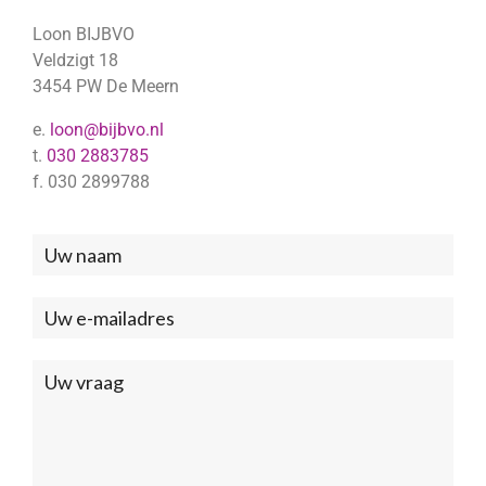
Loon BIJBVO
Veldzigt 18
3454 PW De Meern
e.
loon@bijbvo.nl
t.
030 2883785
f. 030 2899788
Neem
contact
met
ons
op
(Footer)