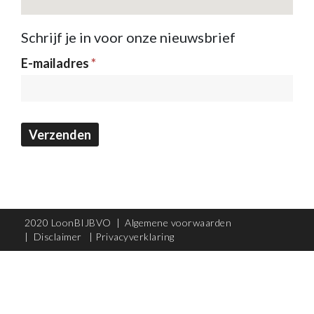
Schrijf je in voor onze nieuwsbrief
Nieuwsbrief
E-mailadres
*
Verzenden
2020 LoonBIJBVO |
Algemene voorwaarden
|
Disclaimer
|
Privacyverklaring