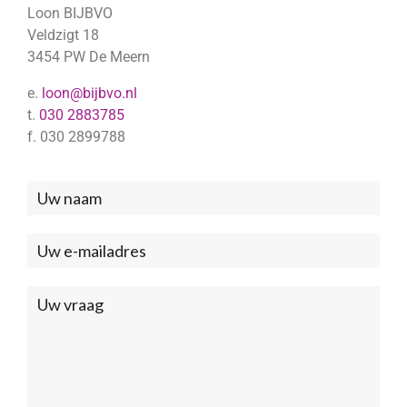
Loon BIJBVO
Veldzigt 18
3454 PW De Meern
e.
loon@bijbvo.nl
t.
030 2883785
f. 030 2899788
Neem
contact
met
ons
op
(Footer)