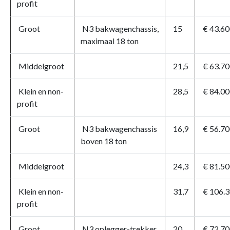
profit
Groot
N3 bakwagenchassis,
15
€ 43.60
maximaal 18 ton
Middelgroot
21,5
€ 63.70
Klein en non-
28,5
€ 84.00
profit
Groot
N3 bakwagenchassis
16,9
€ 56.70
boven 18 ton
Middelgroot
24,3
€ 81.50
Klein en non-
31,7
€ 106.
profit
Groot
N3 oplegger-trekker
20
€ 72.70