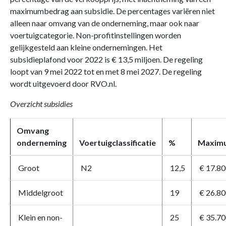
maximumbedrag aan subsidie. De percentages variëren niet
alleen naar omvang van de onderneming, maar ook naar
voertuigcategorie. Non-profitinstellingen worden
gelijkgesteld aan kleine ondernemingen. Het
subsidieplafond voor 2022 is € 13,5 miljoen. De regeling
loopt van 9 mei 2022 tot en met 8 mei 2027. De regeling
wordt uitgevoerd door RVO.nl.
Overzicht subsidies
Omvang
onderneming
Voertuigclassificatie
%
Maxim
Groot
N2
12,5
€ 17.80
Middelgroot
19
€ 26.80
Klein en non-
25
€ 35.70