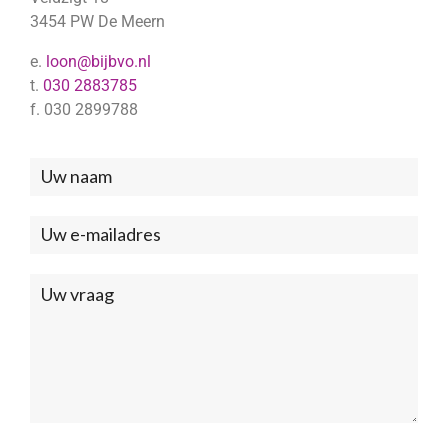
3454 PW De Meern
e.
loon@bijbvo.nl
t.
030 2883785
f. 030 2899788
Neem
contact
met
ons
op
(Footer)