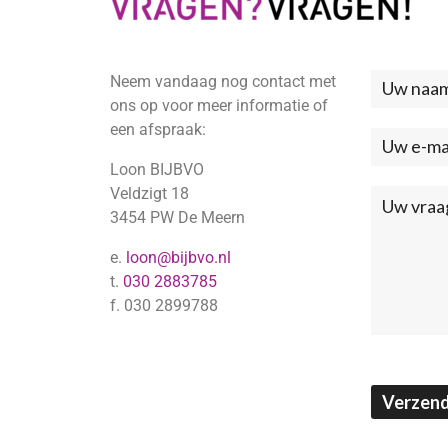
Neem vandaag nog contact met
Neem
ons op voor meer informatie of
contac
een afspraak:
met
Loon BIJBVO
ons
Veldzigt 18
3454 PW De Meern
op
e.
loon@bijbvo.nl
(Footer
t.
030 2883785
f. 030 2899788
Verzen