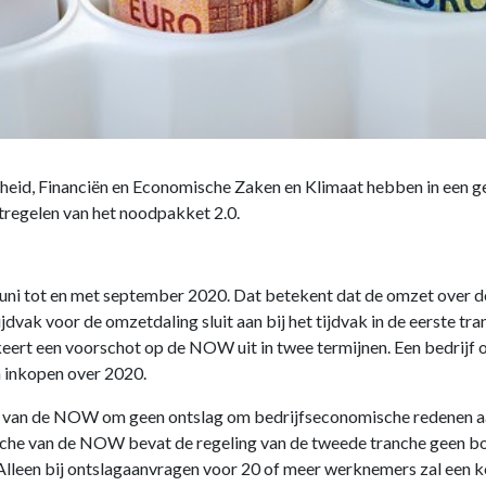
heid, Financiën en Economische Zaken en Klimaat hebben in een 
tregelen van het noodpakket 2.0.
juni tot en met september 2020. Dat betekent dat de omzet over d
dvak voor de omzetdaling sluit aan bij het tijdvak in de eerste tr
V keert een voorschot op de NOW uit in twee termijnen. Een bedri
n inkopen over 2020.
g van de NOW om geen ontslag om bedrijfseconomische redenen a
anche van de NOW bevat de regeling van de tweede tranche geen bo
lleen bij ontslagaanvragen voor 20 of meer werknemers zal een k