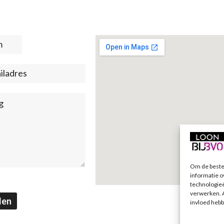
t
)
Om de beste 
informatie o
technologieë
verwerken. A
den
invloed hebb