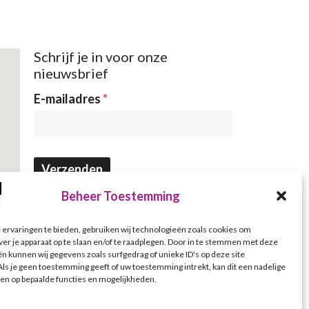
Schrijf je in voor onze
nieuwsbrief
Nieuwsbrief
E-mailadres
*
Verzenden
Beheer Toestemming
ervaringen te bieden, gebruiken wij technologieën zoals cookies om
ver je apparaat op te slaan en/of te raadplegen. Door in te stemmen met deze
n kunnen wij gegevens zoals surfgedrag of unieke ID's op deze site
ls je geen toestemming geeft of uw toestemming intrekt, kan dit een nadelige
en op bepaalde functies en mogelijkheden.