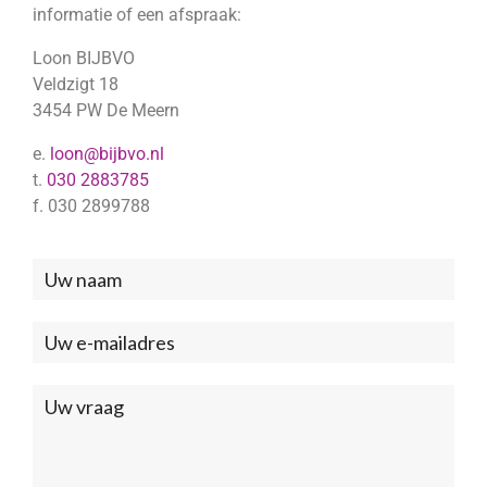
informatie of een afspraak:
Loon BIJBVO
Veldzigt 18
3454 PW De Meern
e.
loon@bijbvo.nl
t.
030 2883785
f. 030 2899788
Neem
contact
met
ons
op
(Footer)