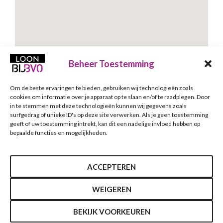
Beheer Toestemming
Om de beste ervaringen te bieden, gebruiken wij technologieën zoals
Schrijf je in voor onze nieuwsbrief
cookies om informatie over je apparaat op te slaan en/of te raadplegen. Door
in te stemmen met deze technologieën kunnen wij gegevens zoals
Nieuwsbrief
E-mailadres
*
surfgedrag of unieke ID's op deze site verwerken. Als je geen toestemming
geeft of uw toestemming intrekt, kan dit een nadelige invloed hebben op
bepaalde functies en mogelijkheden.
Verzenden
ACCEPTEREN
WEIGEREN
BEKIJK VOORKEUREN