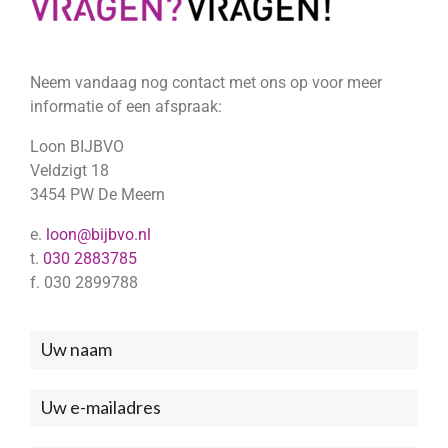
Neem vandaag nog contact met ons op voor meer
informatie of een afspraak:
Loon BIJBVO
Veldzigt 18
3454 PW De Meern
e.
loon@bijbvo.nl
t.
030 2883785
f. 030 2899788
Neem
contact
met