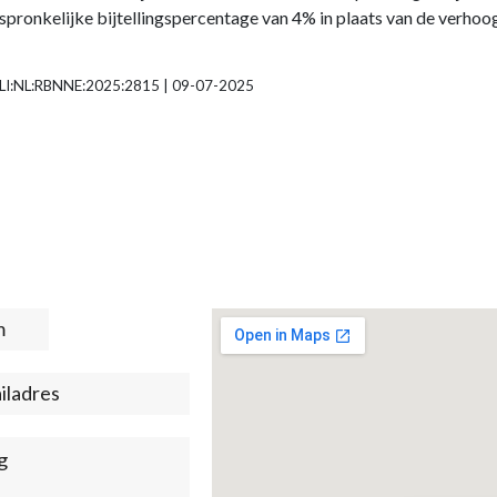
spronkelijke bijtellingspercentage van 4% in plaats van de verhoo
ECLI:NL:RBNNE:2025:2815 | 09-07-2025
t