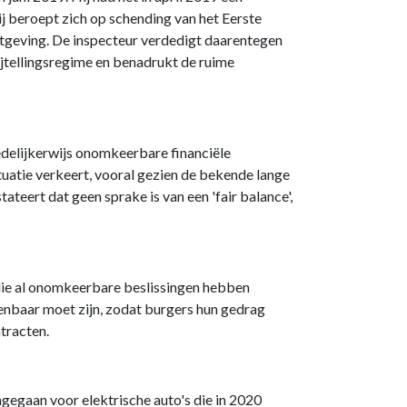
j beroept zich op schending van het Eerste
tgeving. De inspecteur verdedigt daarentegen
bijtellingsregime en benadrukt de ruime
edelijkerwijs onomkeerbare financiële
tuatie verkeert, vooral gezien de bekende lange
ateert dat geen sprake is van een 'fair balance',
 die al onomkeerbare beslissingen hebben
nbaar moet zijn, zodat burgers hun gedrag
ntracten.
gegaan voor elektrische auto's die in 2020