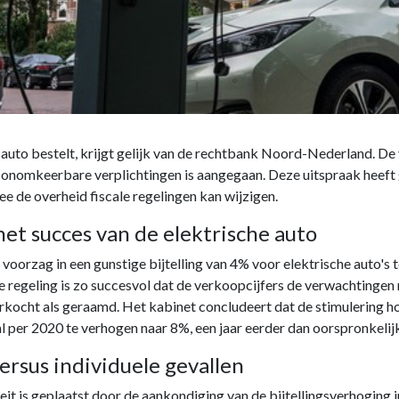
 auto bestelt, krijgt gelijk van de rechtbank Noord-Nederland. De
 onomkeerbare verplichtingen is aangegaan. Deze uitspraak heeft
ee de overheid fiscale regelingen kan wijzigen.
et succes van de elektrische auto
voorzag in een gunstige bijtelling van 4% voor elektrische auto'
ze regeling is zo succesvol dat de verkoopcijfers de verwachtinge
rkocht als geraamd. Het kabinet concludeert dat de stimulering ho
al per 2020 te verhogen naar 8%, een jaar eerder dan oorspronkelij
ersus individuele gevallen
it is geplaatst door de aankondiging van de bijtellingsverhoging in