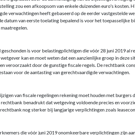
stelling zou een afkoopsom van enkele duizenden euro's kosten. Hi
igde verwachtingen heeft gebaseerd op de eerder vastgestelde we
 de datum van eerste toelating bepalend is voor het toepasselijke 
e maatregelen.
eschonden is voor belastingplichtigen die vóór 28 juni 2019 al r
e wetgever kan en moet weten dat een aanzienlijke groep in deze si
den veroorzaakt door de gunstige fiscale regels. De rechtbank const
staan voor de aantasting van gerechtvaardigde verwachtingen.
 wijzigen van fiscale regelingen rekening moet houden met burgers
rechtbank benadrukt dat wetgeving voldoende precies en voorzie
echtbank nog sterker bij langjarige verplichtingen zoals leaseco
erknemers die vóór juni 2019 onomkeerbare verplichtingen zijn aan