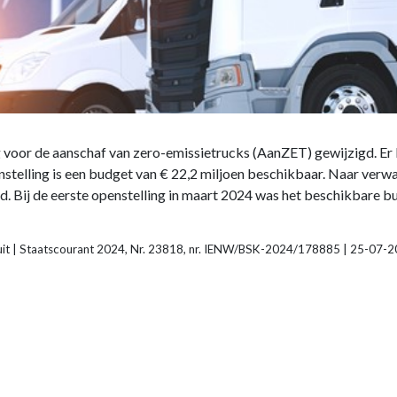
ng voor de aanschaf van zero-emissietrucks (AanZET) gewijzigd. Er
nstelling is een budget van € 22,2 miljoen beschikbaar. Naar verw
. Bij de eerste openstelling in maart 2024 was het beschikbare b
esluit | Staatscourant 2024, Nr. 23818, nr. IENW/BSK-2024/178885 | 25-07-