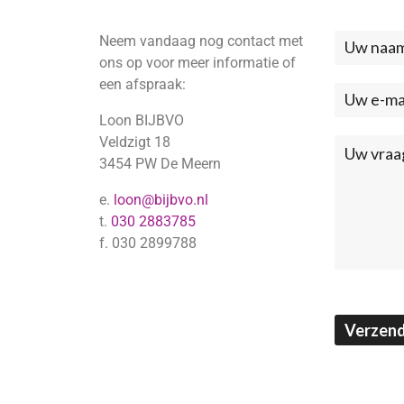
Neem vandaag nog contact met
Neem
ons op voor meer informatie of
contac
een afspraak:
met
Loon BIJBVO
ons
Veldzigt 18
3454 PW De Meern
op
e.
loon@bijbvo.nl
(Footer
t.
030 2883785
f. 030 2899788
Verzen