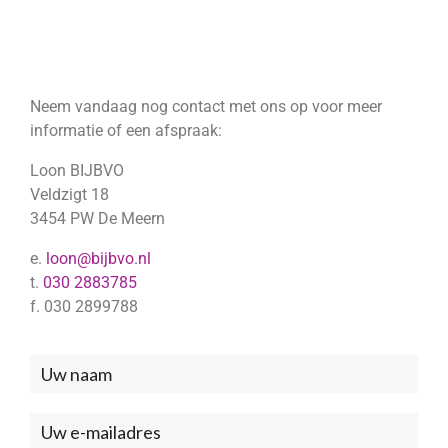
Neem vandaag nog contact met ons op voor meer
informatie of een afspraak:
Loon BIJBVO
Veldzigt 18
3454 PW De Meern
e.
loon@bijbvo.nl
t.
030 2883785
f. 030 2899788
Neem
contact
met