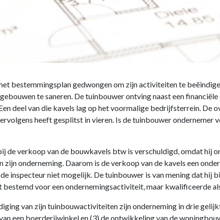
 het bestemmingsplan gedwongen om zijn activiteiten te beëindig
ijfsgebouwen te saneren. De tuinbouwer ontving naast een financië
n deel van die kavels lag op het voormalige bedrijfsterrein. De ov
volgens heeft gesplitst in vieren. Is de tuinbouwer ondernemer voo
bij de verkoop van de bouwkavels btw is verschuldigd, omdat hij 
 zijn onderneming. Daarom is de verkoop van de kavels een ondern
 inspecteur niet mogelijk. De tuinbouwer is van mening dat hij bi
 bestemd voor een ondernemingsactiviteit, maar kwalificeerde al
ging van zijn tuinbouwactiviteiten zijn onderneming in drie gelijkt
e van een boerderijwinkel en (3) de ontwikkeling van de woningbouw