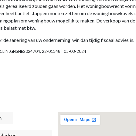
vels gerealiseerd zouden gaan worden. Het woningbouwrecht vorm
r heeft actief stappen moeten zetten om de woningbouwkavels te r
mingsplan om woningbouw mogelijk te maken. De verkoop van de ka
us belast met btw.
e sanering van uw onderneming, win dan tijdig fiscaal advies in.
e | ECLINLGHSHE2024704, 22/01348 | 05-03-2024
t