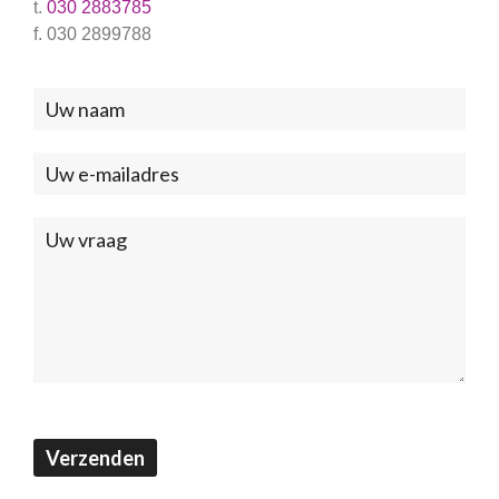
t.
030 2883785
f. 030 2899788
Neem
contact
met
ons
op
(Footer)
Verzenden