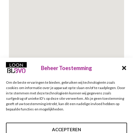
Beheer Toestemming
Om de beste ervaringen te bieden, gebruiken wij technologieën zoals
Schrijf je in voor onze nieuwsbrief
cookies om informatie over je apparaat op te slaan en/of te raadplegen. Door
in te stemmen met deze technologieën kunnen wij gegevens zoals
Nieuwsbrief
E-mailadres
*
surfgedrag of unieke ID's op deze site verwerken. Als je geen toestemming
geeft of uw toestemming intrekt, kan dit een nadelige invloed hebben op
bepaalde functies en mogelijkheden.
Verzenden
ACCEPTEREN