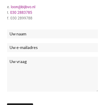
e.
loon@bijbvo.nl
t.
030 2883785
f. 030 2899788
Neem
contact
met
ons
op
(Footer)