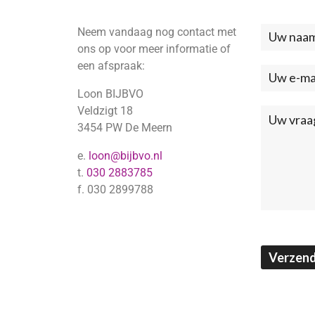
Neem vandaag nog contact met
Neem
ons op voor meer informatie of
contac
een afspraak:
met
Loon BIJBVO
ons
Veldzigt 18
3454 PW De Meern
op
e.
loon@bijbvo.nl
(Footer
t.
030 2883785
f. 030 2899788
Verzen