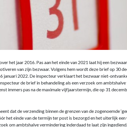
ver het jaar 2016. Pas aan het einde van 2021 laat hij een bezwaars
motiveren van zijn bezwaar. Volgens hem wordt deze brief op 30 
6 januari 2022. De inspecteur verklaart het bezwaar niet-ontvankel
inspecteur de brief in behandeling als een verzoek om ambtshalve
nst immers pas na de maximale vijfjaarstermijn, die op 31 decemb
meent dat de verzending binnen de grenzen van de zogenoemde ‘gem
vóór het einde van de termijn ter post is bezorgd en het uiterlijk e
zoek om ambtshalve vermindering inderdaad te laat zijn ingediend.