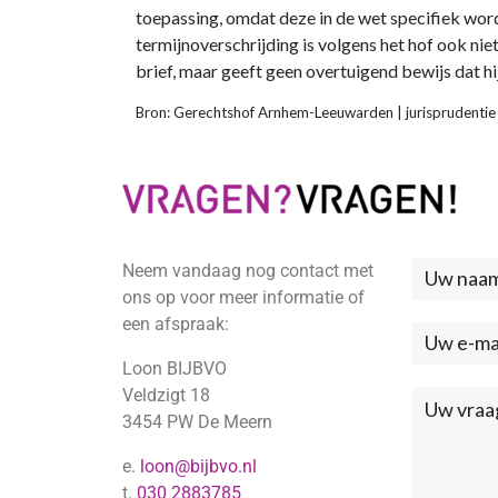
toepassing, omdat deze in de wet specifiek wor
termijnoverschrijding is volgens het hof ook nie
brief, maar geeft geen overtuigend bewijs dat h
Bron: Gerechtshof Arnhem-Leeuwarden | jurisprudenti
Neem vandaag nog contact met
Neem
ons op voor meer informatie of
contac
een afspraak:
met
Loon BIJBVO
ons
Veldzigt 18
3454 PW De Meern
op
e.
loon@bijbvo.nl
(Footer
t.
030 2883785