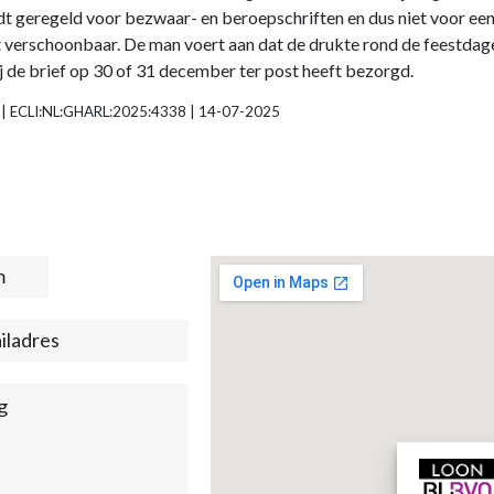
dt geregeld voor bezwaar- en beroepschriften en dus niet voor e
t verschoonbaar. De man voert aan dat de drukte rond de feestdagen
ij de brief op 30 of 31 december ter post heeft bezorgd.
e | ECLI:NL:GHARL:2025:4338 | 14-07-2025
t
)