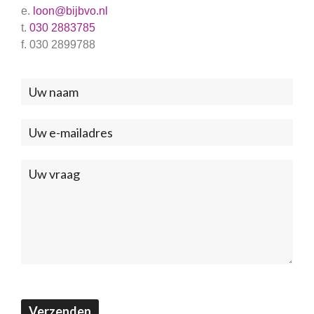
e.
loon@bijbvo.nl
t.
030 2883785
f. 030 2899788
Neem
contact
met
ons
op
(Footer)
Verzenden