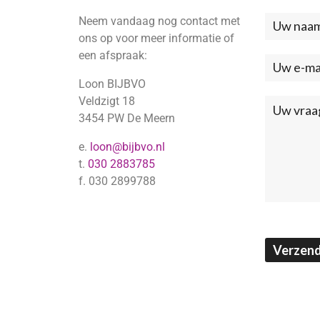
Neem vandaag nog contact met
Neem
ons op voor meer informatie of
contac
een afspraak:
met
Loon BIJBVO
ons
Veldzigt 18
3454 PW De Meern
op
e.
loon@bijbvo.nl
(Footer
t.
030 2883785
f. 030 2899788
Verzen