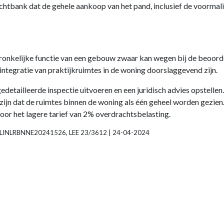
echtbank dat de gehele aankoop van het pand, inclusief de voorma
spronkelijke functie van een gebouw zwaar kan wegen bij de beoorde
 integratie van praktijkruimtes in de woning doorslaggevend zijn.
edetailleerde inspectie uitvoeren en een juridisch advies opstelle
jn dat de ruimtes binnen de woning als één geheel worden gezien. Di
oor het lagere tarief van 2% overdrachtsbelasting.
 ECLINLRBNNE20241526, LEE 23/3612 | 24-04-2024