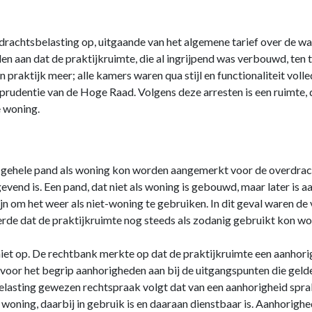
drachtsbelasting op, uitgaande van het algemene tarief over de wa
en aan dat de praktijkruimte, die al ingrijpend was verbouwd, ten 
 praktijk meer; alle kamers waren qua stijl en functionaliteit vol
prudentie van de Hoge Raad. Volgens deze arresten is een ruimte, d
e woning.
 gehele pand als woning kon worden aangemerkt voor de overdrac
end is. Een pand, dat niet als woning is gebouwd, maar later is a
jn om het weer als niet-woning te gebruiken. In dit geval waren d
erde dat de praktijkruimte nog steeds als zodanig gebruikt kon wo
niet op. De rechtbank merkte op dat de praktijkruimte een aanhori
 voor het begrip aanhorigheden aan bij de uitgangspunten die geld
lasting gewezen rechtspraak volgt dat van een aanhorigheid sprak
woning, daarbij in gebruik is en daaraan dienstbaar is. Aanhorighe