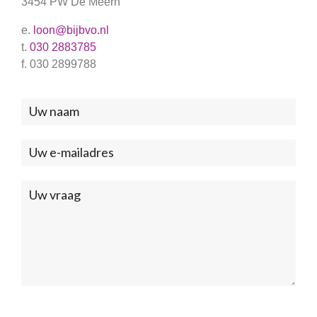
3454 PW De Meern
e.
loon@bijbvo.nl
t.
030 2883785
f. 030 2899788
Neem
contact
met
ons
op
(Footer)