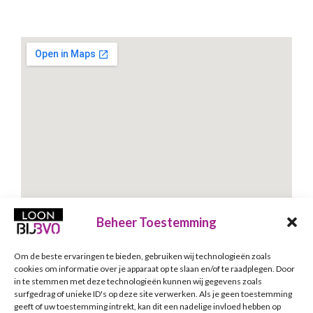
Beheer Toestemming
Om de beste ervaringen te bieden, gebruiken wij technologieën zoals
Schrijf je in voor onze nieuwsbrief
cookies om informatie over je apparaat op te slaan en/of te raadplegen. Door
in te stemmen met deze technologieën kunnen wij gegevens zoals
Nieuwsbrief
E-mailadres
*
surfgedrag of unieke ID's op deze site verwerken. Als je geen toestemming
geeft of uw toestemming intrekt, kan dit een nadelige invloed hebben op