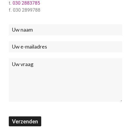
t.
030 2883785
f. 030 2899788
Neem
contact
met
ons
op
(Footer)
Verzenden