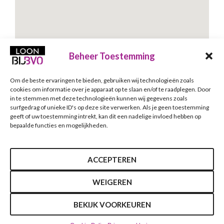
Beheer Toestemming
Om de beste ervaringen te bieden, gebruiken wij technologieën zoals
Schrijf je in voor onze nieuwsbrief
cookies om informatie over je apparaat op te slaan en/of te raadplegen. Door
in te stemmen met deze technologieën kunnen wij gegevens zoals
Nieuwsbrief
E-mailadres
*
surfgedrag of unieke ID's op deze site verwerken. Als je geen toestemming
geeft of uw toestemming intrekt, kan dit een nadelige invloed hebben op
bepaalde functies en mogelijkheden.
Verzenden
ACCEPTEREN
WEIGEREN
BEKIJK VOORKEUREN
2020 LoonBIJBVO |
Algemene voorwaarden