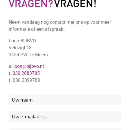
Neem vandaag nog contact met ons op voor meer
informatie of een afspraak:
Loon BIJBVO
Veldzigt 18
3454 PW De Meern
e.
loon@bijbvo.nl
t.
030 2883785
f. 030 2899788
Neem
contact
met