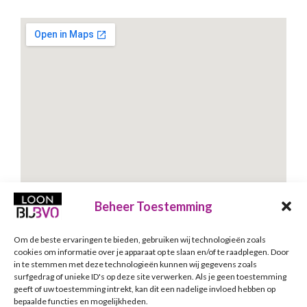
Beheer Toestemming
Om de beste ervaringen te bieden, gebruiken wij technologieën zoals
Schrijf je in voor onze nieuwsbrief
cookies om informatie over je apparaat op te slaan en/of te raadplegen. Door
in te stemmen met deze technologieën kunnen wij gegevens zoals
Nieuwsbrief
E-mailadres
*
surfgedrag of unieke ID's op deze site verwerken. Als je geen toestemming
geeft of uw toestemming intrekt, kan dit een nadelige invloed hebben op
bepaalde functies en mogelijkheden.