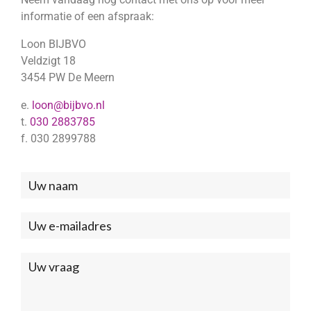
informatie of een afspraak:
Loon BIJBVO
Veldzigt 18
3454 PW De Meern
e.
loon@bijbvo.nl
t.
030 2883785
f. 030 2899788
Neem
contact
met
ons
op
(Footer)