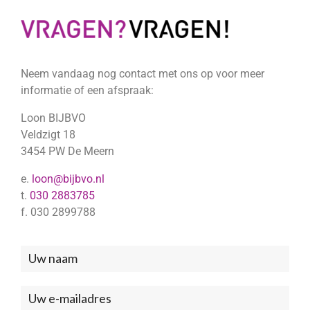
Neem vandaag nog contact met ons op voor meer
informatie of een afspraak:
Loon BIJBVO
Veldzigt 18
3454 PW De Meern
e.
loon@bijbvo.nl
t.
030 2883785
f. 030 2899788
Neem
contact
met