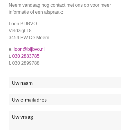
Neem vandaag nog contact met ons op voor meer
informatie of een afspraak:
Loon BIJBVO
Veldzigt 18
3454 PW De Meern
e.
loon@bijbvo.nl
t.
030 2883785
f. 030 2899788
Neem
contact
met
ons
op