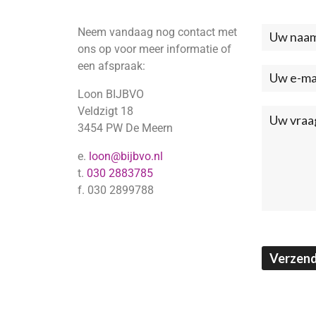
Neem vandaag nog contact met
Neem
ons op voor meer informatie of
contac
een afspraak:
met
Loon BIJBVO
ons
Veldzigt 18
3454 PW De Meern
op
e.
loon@bijbvo.nl
(Footer
t.
030 2883785
f. 030 2899788
Verzen