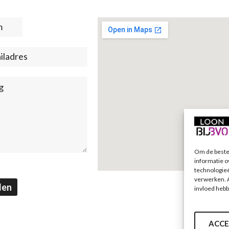
t
)
Om de beste 
informatie o
technologieë
verwerken. A
den
invloed hebb
ACCE