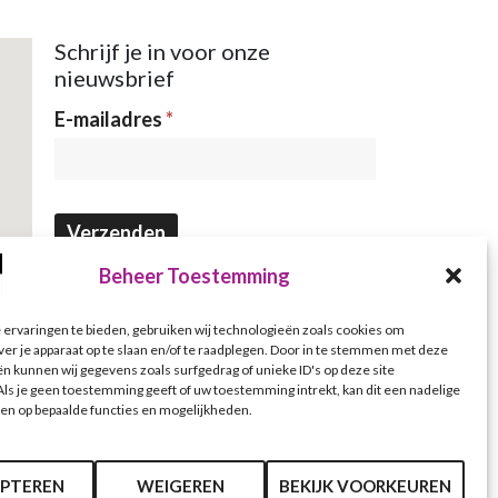
Schrijf je in voor onze
nieuwsbrief
Nieuwsbrief
E-mailadres
*
Verzenden
Beheer Toestemming
ervaringen te bieden, gebruiken wij technologieën zoals cookies om
ver je apparaat op te slaan en/of te raadplegen. Door in te stemmen met deze
n kunnen wij gegevens zoals surfgedrag of unieke ID's op deze site
ls je geen toestemming geeft of uw toestemming intrekt, kan dit een nadelige
en op bepaalde functies en mogelijkheden.
PTEREN
WEIGEREN
BEKIJK VOORKEUREN