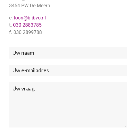
3454 PW De Meern
e.
loon@bijbvo.nl
t.
030 2883785
f. 030 2899788
Neem
contact
met
ons
op
(Footer)