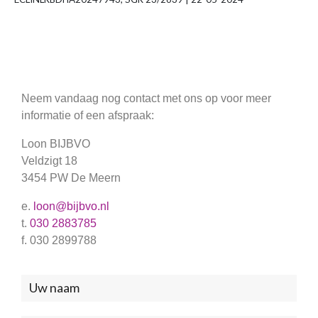
Neem vandaag nog contact met ons op voor meer
informatie of een afspraak:
Loon BIJBVO
Veldzigt 18
3454 PW De Meern
e.
loon@bijbvo.nl
t.
030 2883785
f. 030 2899788
Neem
contact