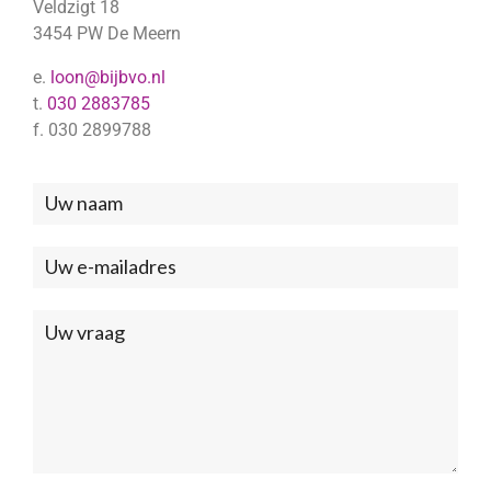
Veldzigt 18
3454 PW De Meern
e.
loon@bijbvo.nl
t.
030 2883785
f. 030 2899788
Neem
contact
met
ons
op
(Footer)