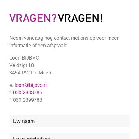
Neem vandaag nog contact met ons op voor meer
informatie of een afspraak:
Loon BIJBVO
Veldzigt 18
3454 PW De Meern
e.
loon@bijbvo.nl
t.
030 2883785
f. 030 2899788
Neem
contact