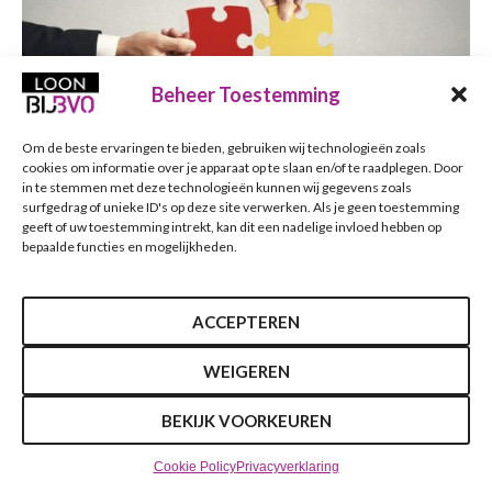
Beheer Toestemming
Om de beste ervaringen te bieden, gebruiken wij technologieën zoals
cookies om informatie over je apparaat op te slaan en/of te raadplegen. Door
in te stemmen met deze technologieën kunnen wij gegevens zoals
surfgedrag of unieke ID's op deze site verwerken. Als je geen toestemming
geeft of uw toestemming intrekt, kan dit een nadelige invloed hebben op
bepaalde functies en mogelijkheden.
Uitgangspunt in de vennootschapsbelasting is dat iedere
ACCEPTEREN
belastingplichtige zelfstandig in de heffing wordt
WEIGEREN
betrokken. Er geldt een uitzondering voor de fiscale
eenheid, waarbij de samenstellende delen van een groep
BEKIJK VOORKEUREN
worden behandeld als één belastingplichtige. Bij de
behandeling van de Wet spoedreparatie fiscale eenheid is
Cookie Policy
Privacyverklaring
aangegeven dat de huidige regeling van de fiscale eenheid